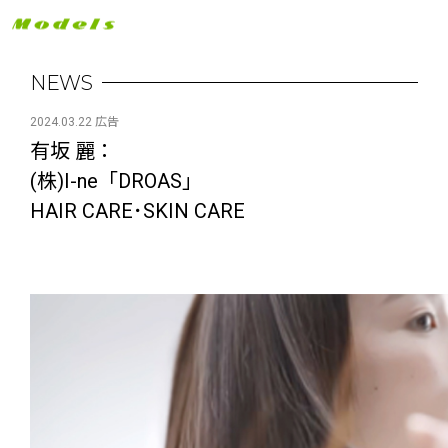
NEWS
2024.03.22 広告
有坂 麗：
(株)I-ne「DROAS」
HAIR CARE･SKIN CARE