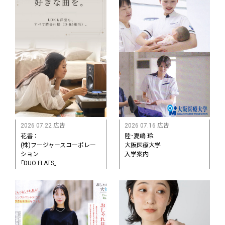
2026 07.22 広告
2026 07.16 広告
花香：
陸･夏嶋 玲:
(株)フージャースコーポレー
大阪医療大学
ション
入学案内
｢DUO FLATS」