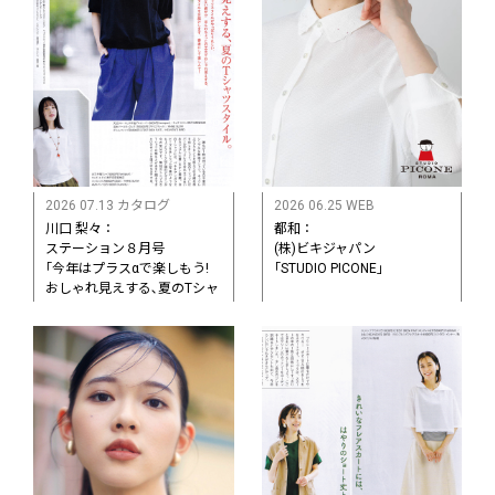
2026 07.13 カタログ
2026 06.25 WEB
川口 梨々：
都和：
ステーション８月号
(株)ビキジャパン
｢今年はプラスαで楽しもう!
｢STUDIO PICONE｣
おしゃれ見えする､夏のTシャ
ツスタイル｡｣