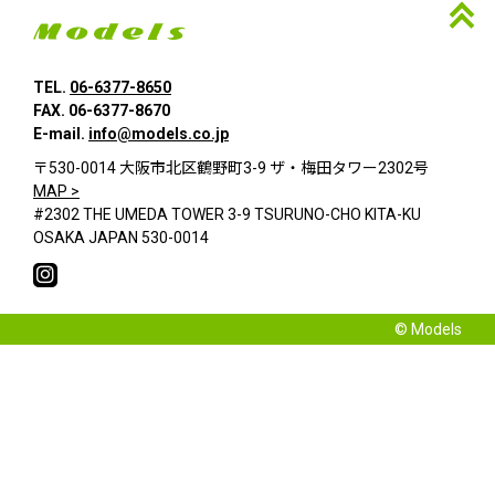
TEL.
06-6377-8650
FAX. 06-6377-8670
E-mail.
info@models.co.jp
〒530-0014 大阪市北区鶴野町3-9 ザ・梅田タワー2302号
MAP >
#2302 THE UMEDA TOWER 3-9 TSURUNO-CHO KITA-KU
OSAKA JAPAN 530-0014
© Models