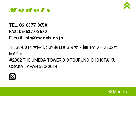
TEL.
06-6377-8650
FAX. 06-6377-8670
E-mail.
info@models.co.jp
〒530-0014 大阪市北区鶴野町3-9 ザ・梅田タワー2302号
MAP >
#2302 THE UMEDA TOWER 3-9 TSURUNO-CHO KITA-KU
OSAKA JAPAN 530-0014
© Models