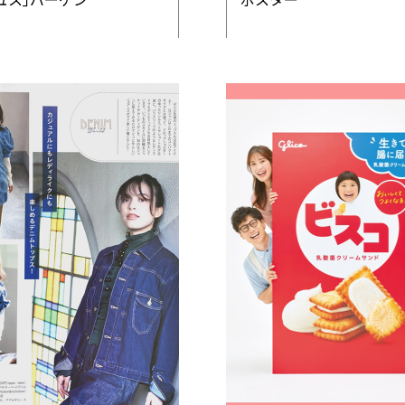
ュス｣バーゲン
ポスター