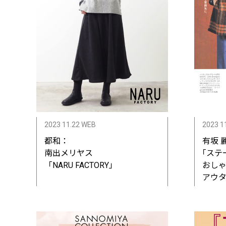
2023 11.22 WEB
2023 1
都和：
有坂 
南出メリヤス
｢ステ
「NARU FACTORY」
おしゃ
アウ