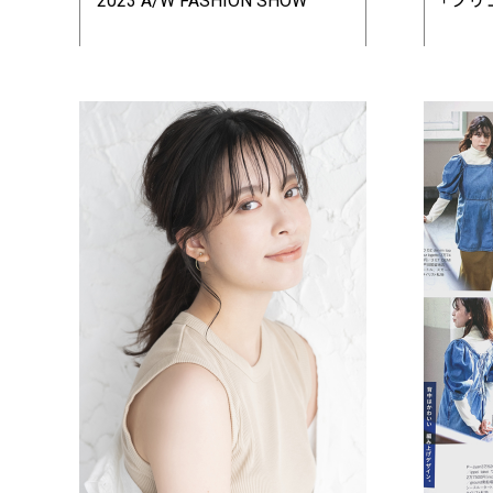
2023 A/W FASHION SHOW
｢プリ