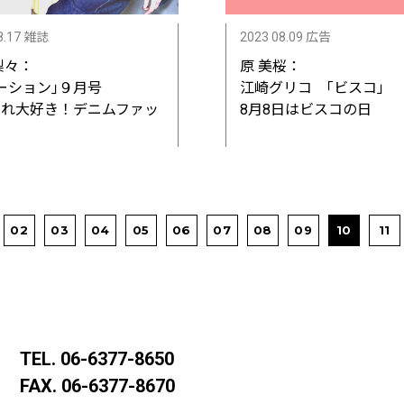
8.17 雑誌
2023 08.09 広告
梨々：
原 美桜：
ーション｣９月号
江崎グリコ ｢ビスコ」
ゃれ大好き！デニムファッ
8月8日はビスコの日
ン
02
03
04
05
06
07
08
09
10
11
TEL.
06-6377-8650
FAX. 06-6377-8670