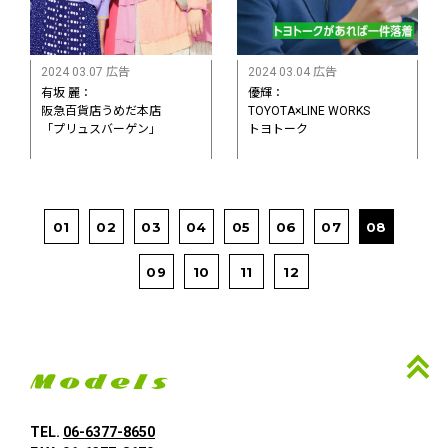
2024 03.07 広告
2024 03.04 広告
有坂 麗：
優輝：
阪急百貨店うめだ本店
TOYOTA×LINE WORKS
「プリュスバーゲン」
トヨトーク
01
02
03
04
05
06
07
08
09
10
11
12
TEL.
06-6377-8650