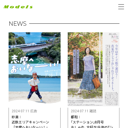
NEWS
2024 07.11 広告
2024 07.11 雑誌
紗楽：
都和：
近鉄エリアキャンペーン
｢ステーション｣8月号
「志摩へおいなーい！」
おしゃれ､大好き!今年のTシ