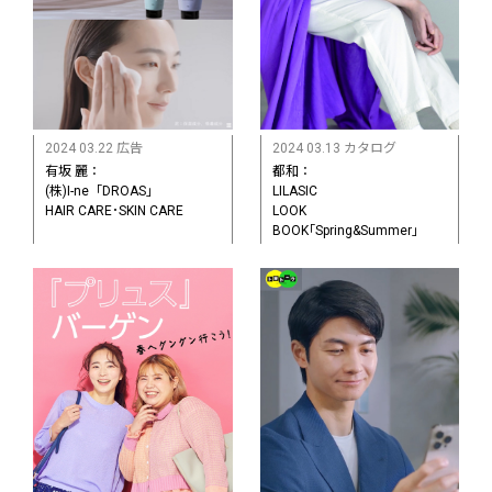
2024 03.22 広告
2024 03.13 カタログ
有坂 麗：
都和：
(株)I-ne「DROAS」
LILASIC
HAIR CARE･SKIN CARE
LOOK
BOOK｢Spring&Summer｣