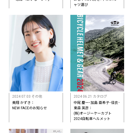
ャツ選び
2024 07.03 その他
2024 06.21 カタログ
美翔 かずき：
中尾 慶一･加島 亜希子･佳衣･
NEW FACEのお知らせ
東森 英彦：
(株)オージーケーカブト
2024自転車ヘルメット