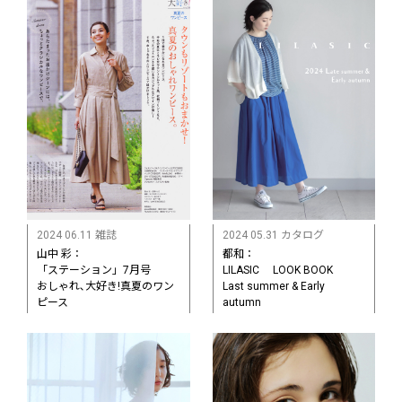
2024 06.11 雑誌
2024 05.31 カタログ
山中 彩：
都和：
「ステーション」7月号
LILASIC LOOK BOOK
おしゃれ､大好き!真夏のワン
Last summer & Early
ピース
autumn