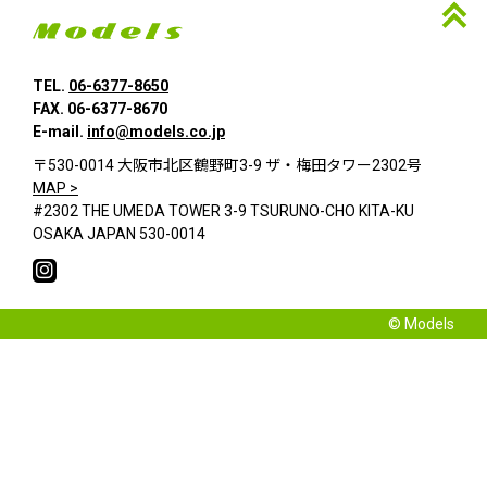
TEL.
06-6377-8650
FAX. 06-6377-8670
E-mail.
info@models.co.jp
〒530-0014 大阪市北区鶴野町3-9 ザ・梅田タワー2302号
MAP >
#2302 THE UMEDA TOWER 3-9 TSURUNO-CHO KITA-KU
OSAKA JAPAN 530-0014
© Models